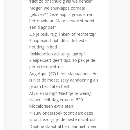
’Niet zo onschuldig als we denken’
Mogen we snurkapps zomaar
geloven? “Deze app is gratis en vrij
betrouwbaar. Maar verwacht nooit
een diagnose”
Op je buik, rug, linker- of rechterzij?
Slaapexpert tipt: dit is de beste
houding in bed
Knikkebollen achter je laptop?
Slaapexpert geeft tips: zo pak je de
perfecte nachtrust
Angelique (47) heeft slaapapneu: ’Het
is niet de meest sexy aandoening als
je aan het daten bent’
Afvallen lastig? ’Nachtje te weinig
slapen leidt dag erna tot 500
kilocalorieën extra eten’
Nieuw onderzoek toont aan: deze
sport bezorgt je de beste nachtrust
Daphne slaapt al tien jaar niet meer