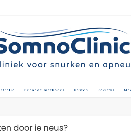
istratie
Behandelmethodes
Kosten
Reviews
Me
ken door je neus?