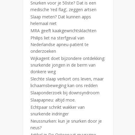
Snurken voor je 50ste? Dat is een
medische ‘red flag’, zeggen artsen
Slaap meten? Dat kunnen apps
helemaal niet
MRA geeft kaakgewrichtsklachten
Philips liet na sterfgeval van
Nederlandse apneu-patiënt te
onderzoeken
Wijkagent doet bijzondere ontdekking:
snurkende jongen in de berm van
donkere weg
Slechte slaap verkort ons leven, maar
lichaamsbeweging kan ons redden
Slaaponderzoek bij downsyndroom
Slaapapneu: altijd moe.
Echtpaar schrikt wakker van
snurkende indringer
Neussnurken: kun je snurken door je
neus?
Artikel in De Osteopaat magazine