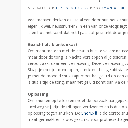
GEPLAATST OP
15 AUGUSTUS 2022
DOOR
SOMNOCLINIC
Veel mensen denken dat ze alleen door hun neus snurk
eigenlijk wel, neussnurken? In een van onze vlogs leg
is én hoe het komt dat het lijkt alsof je snurkt door je
Gezicht als klankenkast
Om maar meteen met de deur in huis te vallen: neussn
maar door de tong. ’s Nachts verslappen al je spieren,
veroorzaakt daar een vernauwing. Deze vernauwing zorg
Slaap je met je mond open, dan komt het geluid via 
je met de mond dicht slaapt moet het geluid op een a
is dus altijd de tong, maar het geluid komt dan via de 
Oplossing
Om snurken op te lossen moet de oorzaak aangepakt wo
luchtweg vrij, zijn de trillingen verdwenen en is dus 
oplossing tegen snurken. De
SnörEx®
is de eerste sn
maat gemaakt en is ook geschikt voor prothesedrager