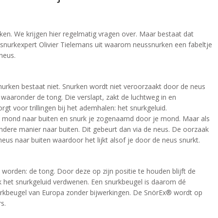
en. We krijgen hier regelmatig vragen over. Maar bestaat dat
t snurkexpert Olivier Tielemans uit waarom neussnurken een fabeltje
 neus.
urken bestaat niet. Snurken wordt niet veroorzaakt door de neus
 waaronder de tong. Die verslapt, zakt de luchtweg in en
t voor trillingen bij het ademhalen: het snurkgeluid.
je mond naar buiten en snurk je zogenaamd door je mond. Maar als
ndere manier naar buiten. Dit gebeurt dan via de neus. De oorzaak
neus naar buiten waardoor het lijkt alsof je door de neus snurkt.
rden: de tong. Door deze op zijn positie te houden blijft de
ook het snurkgeluid verdwenen. Een snurkbeugel is daarom dé
urkbeugel van Europa zonder bijwerkingen. De SnörEx® wordt op
s.