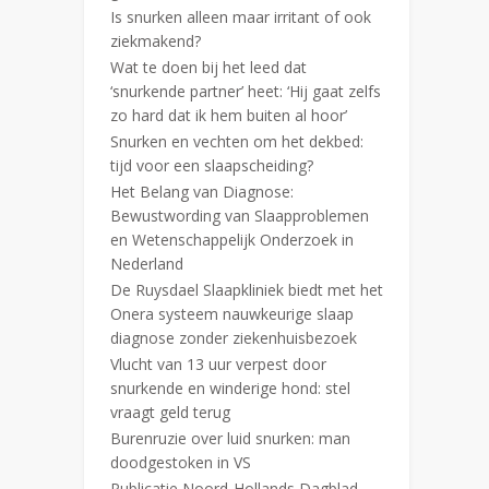
Is snurken alleen maar irritant of ook
ziekmakend?
Wat te doen bij het leed dat
‘snurkende partner’ heet: ‘Hij gaat zelfs
zo hard dat ik hem buiten al hoor’
Snurken en vechten om het dekbed:
tijd voor een slaapscheiding?
Het Belang van Diagnose:
Bewustwording van Slaapproblemen
en Wetenschappelijk Onderzoek in
Nederland
De Ruysdael Slaapkliniek biedt met het
Onera systeem nauwkeurige slaap
diagnose zonder ziekenhuisbezoek
Vlucht van 13 uur verpest door
snurkende en winderige hond: stel
vraagt geld terug
Burenruzie over luid snurken: man
doodgestoken in VS
Publicatie Noord-Hollands Dagblad,