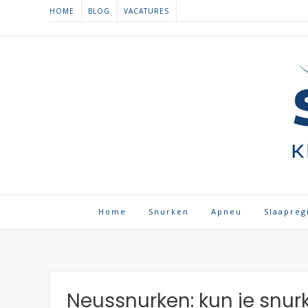
Spring
HOME
BLOG
VACATURES
naar
inhoud
Home
Snurken
Apneu
Slaapreg
Neussnurken: kun je snur