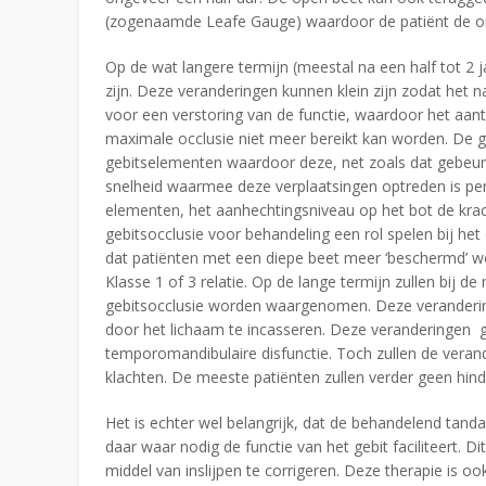
(zogenaamde Leafe Gauge) waardoor de patiënt de ond
Op de wat langere termijn (meestal na een half tot 2 
zijn. Deze veranderingen kunnen klein zijn zodat het
voor een verstoring van de functie, waardoor het aan
maximale occlusie niet meer bereikt kan worden. De g
gebitselementen waardoor deze, net zoals dat gebeurt
snelheid waarmee deze verplaatsingen optreden is per
elementen, het aanhechtingsniveau op het bot de krac
gebitsocclusie voor behandeling een rol spelen bij het
dat patiënten met een diepe beet meer ‘beschermd’ w
Klasse 1 of 3 relatie. Op de lange termijn zullen bij 
gebitsocclusie worden waargenomen. Deze verandering
door het lichaam te incasseren. Deze veranderingen g
temporomandibulaire disfunctie. Toch zullen de verand
klachten. De meeste patiënten zullen verder geen hin
Het is echter wel belangrijk, dat de behandelend tand
daar waar nodig de functie van het gebit faciliteert. D
middel van inslijpen te corrigeren. Deze therapie is oo