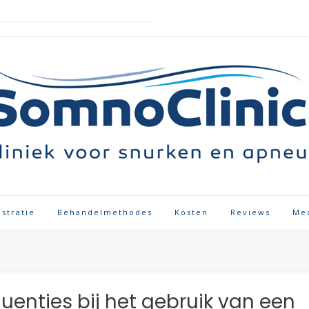
istratie
Behandelmethodes
Kosten
Reviews
Me
enties bij het gebruik van een