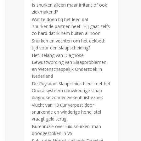
Is snurken alleen maar irritant of ook
ziekmakend?
Wat te doen bij het leed dat
‘snurkende partner’ heet: ‘Hij gaat zelfs
zo hard dat ik hem buiten al hoor’
Snurken en vechten om het dekbed:
tijd voor een slaapscheiding?
Het Belang van Diagnose:
Bewustwording van Slaapproblemen
en Wetenschappelijk Onderzoek in
Nederland
De Ruysdael Slaapkliniek biedt met het
Onera systeem nauwkeurige slaap
diagnose zonder ziekenhuisbezoek
Vlucht van 13 uur verpest door
snurkende en winderige hond: stel
vraagt geld terug
Burenruzie over luid snurken: man
doodgestoken in VS
Publicatie Noord-Hollands Dagblad,