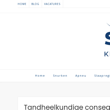
Spring
HOME
BLOG
VACATURES
naar
inhoud
Home
Snurken
Apneu
Slaapreg
Tandheelkundige consequ