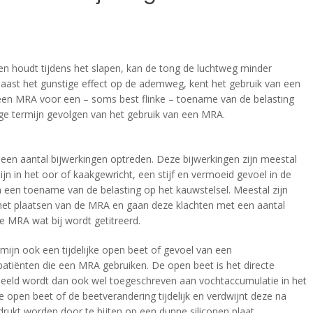
 houdt tijdens het slapen, kan de tong de luchtweg minder
Naast het gunstige effect op de ademweg, kent het gebruik van een
een MRA voor een – soms best flinke – toename van de belasting
ange termijn gevolgen van het gebruik van een MRA.
 een aantal bijwerkingen optreden. Deze bijwerkingen zijn meestal
ijn in het oor of kaakgewricht, een stijf en vermoeid gevoel in de
n een toename van de belasting op het kauwstelsel. Meestal zijn
 het plaatsen van de MRA en gaan deze klachten met een aantal
e MRA wat bij wordt getitreerd.
mijn ook een tijdelijke open beet of gevoel van een
atiënten die een MRA gebruiken. De open beet is het directe
 beeld wordt dan ook wel toegeschreven aan vochtaccumulatie in het
e open beet of de beetverandering tijdelijk en verdwijnt deze na
rukt worden door te bijten op een dunne siliconen plaat