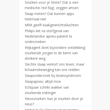
Snurken voor je 50ste? Dat is een
medische ‘red flag’, zeggen artsen
Slaap meten? Dat kunnen apps
helemaal niet
MRA geeft kaakgewrichtsklachten
Philips liet na sterfgeval van
Nederlandse apneu-patiënt te
onderzoeken
Wijkagent doet bijzondere ontdekking:
snurkende jongen in de berm van
donkere weg
Slechte slaap verkort ons leven, maar
lichaamsbeweging kan ons redden
Slaaponderzoek bij downsyndroom
Slaapapneu: altijd moe.
Echtpaar schrikt wakker van
snurkende indringer
Neussnurken: kun je snurken door je
neus?
Artikel in De Osteopaat magazine