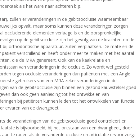
erkaak als het ware naar achteren bijt.
jaar), zullen er veranderingen in de gebitsocclusie waarneembaar
 nauwelijks opvalt, maar soms kunnen deze veranderingen zorgen
tal occluderende elementen verlaagd is en de oorspronkelijke
evolgen op de gebitsocclusie zijn het gevolg van de krachten op de
 bij orthodontische apparatuur, zullen verplaatsen. De mate en de
 patiënt verschillend en heeft onder meer te maken met het aantal
hten, die de MRA genereert. Ook kan de kaakrelatie en
 ontstaan van veranderingen in de occlusie. Zo wordt wel gesteld
orden tegen occlusie veranderingen dan patiënten met een Angle
de meeste gebruikers van een MRA zeker veranderingen in de
en van de gebitsocclusie zijn binnen een gezond kauwstelsel goed
even dan ook geen aanleiding tot het ontwikkelen van
eringen bij patiënten kunnen leiden tot het ontwikkelen van functie
der ervaren van de dwangbeet.
arts de veranderingen van de gebitsocclusie goed controleert en
it laatste is bijvoorbeeld, bij het ontstaan van een dwangbeet, door
k aan te raden als de veranderde occlusie en articulatie ervoor zorgt