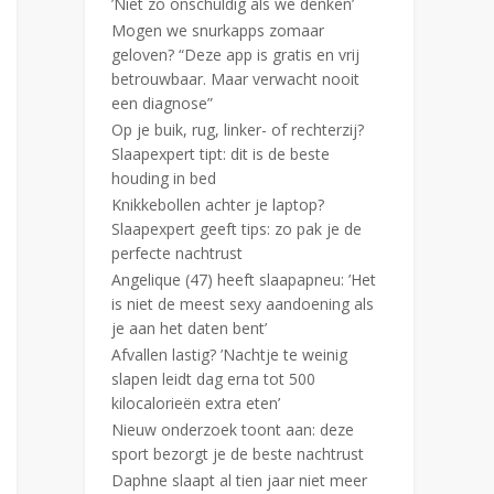
’Niet zo onschuldig als we denken’
Mogen we snurkapps zomaar
geloven? “Deze app is gratis en vrij
betrouwbaar. Maar verwacht nooit
een diagnose”
Op je buik, rug, linker- of rechterzij?
Slaapexpert tipt: dit is de beste
houding in bed
Knikkebollen achter je laptop?
Slaapexpert geeft tips: zo pak je de
perfecte nachtrust
Angelique (47) heeft slaapapneu: ’Het
is niet de meest sexy aandoening als
je aan het daten bent’
Afvallen lastig? ’Nachtje te weinig
slapen leidt dag erna tot 500
kilocalorieën extra eten’
Nieuw onderzoek toont aan: deze
sport bezorgt je de beste nachtrust
Daphne slaapt al tien jaar niet meer