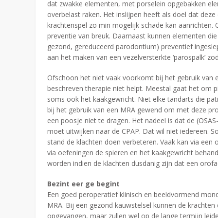
dat zwakke elementen, met porselein opgebakken el
overbelast raken. Het inslijpen heeft als doel dat dez
krachtenspel zo min mogelijk schade kan aanrichten. 
preventie van breuk. Daarnaast kunnen elementen die 
gezond, gereduceerd parodontium) preventief ingesl
aan het maken van een vezelversterkte ‘parospalk’ zo
Ofschoon het niet vaak voorkomt bij het gebruik van
beschreven therapie niet helpt. Meestal gaat het om p
soms ook het kaakgewricht. Niet elke tandarts die p
bij het gebruik van een MRA gewend om met deze pr
een poosje niet te dragen. Het nadeel is dat de (OSAS
moet uitwijken naar de CPAP. Dat wil niet iedereen. S
stand de klachten doen verbeteren. Vaak kan via een
via oefeningen de spieren en het kaakgewricht behan
worden indien de klachten dusdanig zijn dat een orofac
Bezint eer ge begint
Een goed peroperatief klinisch en beeldvormend mond
MRA. Bij een gezond kauwstelsel kunnen de krachten 
opgevangen, maar zullen wel op de lange termijn leiden