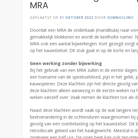
MRA
GEPLAATST OP
31 OKTOBER 2023
DOOR
SOMNOCLINIC
Doordat een MRA de onderkaak (mandibula) naar voren
gemakkelijk blokkeren en wordt de keelholte ruimer. 
MRA ook een aantal bijwerkingen. Kort gezegd zorgt 
op het kauwstelsel. Dit stuk gaat in op de korte en l
Geen werking zonder bijwerking
Bij het gebruik van een MRA zullen in de eerste dagen
een toename van de speekselvloed, pijn in het gebit, p
kauwspieren. Deze klachten zijn het directe gevolg va
deze klachten alleen aanwezig in de eerste weken na
weken vanzelf over. Vaak nemen de klachten toe als d
Naast deze klachten wordt vaak op de wat langere ter
beetverandering in de ochtenduren waargenomen bij p
gevolg van een overbelasting op het kauwstelsel. Dit
retrodiscale gebied van het kaakgewricht. Meestal is d
ongeveer een half uur. De open beet kan ook terugged