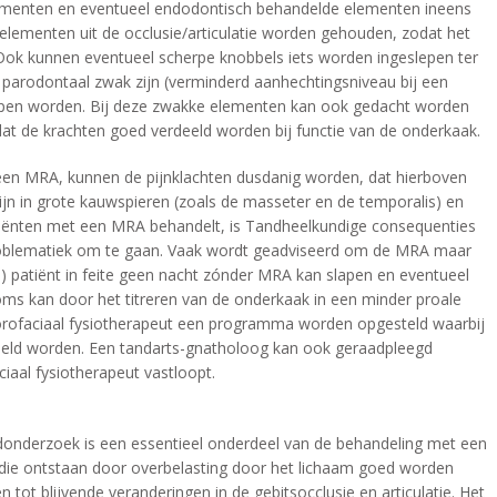
ementen en eventueel endodontisch behandelde elementen ineens
e elementen uit de occlusie/articulatie worden gehouden, zodat het
Ook kunnen eventueel scherpe knobbels iets worden ingeslepen ter
parodontaal zwak zijn (verminderd aanhechtingsniveau bij een
epen worden. Bij deze zwakke elementen kan ook gedacht worden
dat de krachten goed verdeeld worden bij functie van de onderkaak.
 een MRA, kunnen de pijnklachten dusdanig worden, dat hierboven
ijn in grote kauwspieren (zoals de masseter en de temporalis) en
atiënten met een MRA behandelt, is Tandheelkundige consequenties
oblematiek om te gaan. Vaak wordt geadviseerd om de MRA maar
-) patiënt in feite geen nacht zónder MRA kan slapen en eventueel
oms kan door het titreren van de onderkaak in een minder proale
 orofaciaal fysiotherapeut een programma worden opgesteld waarbij
deld worden. Een tandarts-gnatholoog kan ook geraadpleegd
iaal fysiotherapeut vastloopt.
onderzoek is een essentieel onderdeel van de behandeling met een
die ontstaan door overbelasting door het lichaam goed worden
 tot blijvende veranderingen in de gebitsocclusie en articulatie. Het