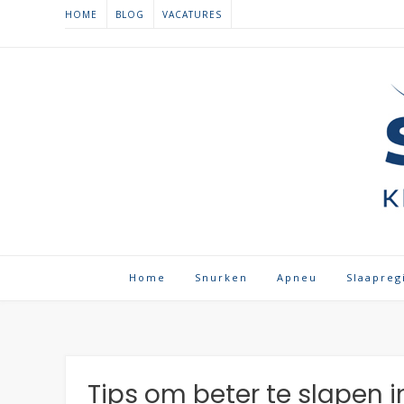
Spring
HOME
BLOG
VACATURES
naar
inhoud
Home
Snurken
Apneu
Slaapreg
Tips om beter te slapen i