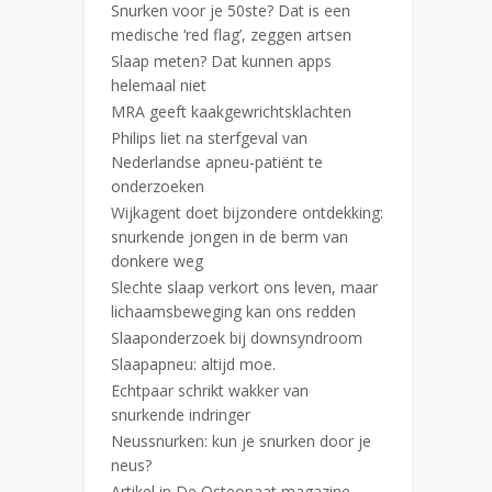
Snurken voor je 50ste? Dat is een
medische ‘red flag’, zeggen artsen
Slaap meten? Dat kunnen apps
helemaal niet
MRA geeft kaakgewrichtsklachten
Philips liet na sterfgeval van
Nederlandse apneu-patiënt te
onderzoeken
Wijkagent doet bijzondere ontdekking:
snurkende jongen in de berm van
donkere weg
Slechte slaap verkort ons leven, maar
lichaamsbeweging kan ons redden
Slaaponderzoek bij downsyndroom
Slaapapneu: altijd moe.
Echtpaar schrikt wakker van
snurkende indringer
Neussnurken: kun je snurken door je
neus?
Artikel in De Osteopaat magazine