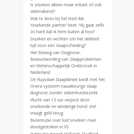
Is snurken alleen maar irritant of ook
ziekmakend?
Wat te doen bij het leed dat
‘snurkende partner’ heet: ‘Hij gaat zelfs
zo hard dat ik hem buiten al hoor’
Snurken en vechten om het dekbed:
tijd voor een slaapscheiding?
Het Belang van Diagnose:
Bewustwording van Slaapproblemen
en Wetenschappelijk Onderzoek in
Nederland
De Ruysdael Slaapkliniek biedt met het
Onera systeem nauwkeurige slaap
diagnose zonder ziekenhuisbezoek
Vlucht van 13 uur verpest door
snurkende en winderige hond: stel
vraagt geld terug
Burenruzie over luid snurken: man
doodgestoken in VS
Publicatie Noord-Hollands Dagblad,