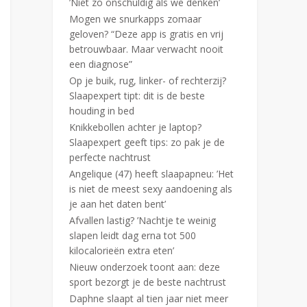
’Niet zo onschuldig als we denken’
Mogen we snurkapps zomaar
geloven? “Deze app is gratis en vrij
betrouwbaar. Maar verwacht nooit
een diagnose”
Op je buik, rug, linker- of rechterzij?
Slaapexpert tipt: dit is de beste
houding in bed
Knikkebollen achter je laptop?
Slaapexpert geeft tips: zo pak je de
perfecte nachtrust
Angelique (47) heeft slaapapneu: ’Het
is niet de meest sexy aandoening als
je aan het daten bent’
Afvallen lastig? ’Nachtje te weinig
slapen leidt dag erna tot 500
kilocalorieën extra eten’
Nieuw onderzoek toont aan: deze
sport bezorgt je de beste nachtrust
Daphne slaapt al tien jaar niet meer