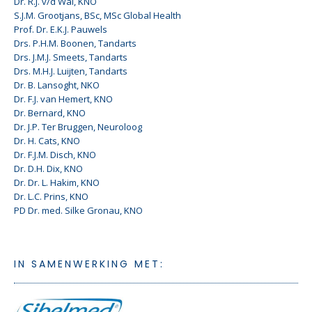
Dr. R.J. v/d Wal, KNO
S.J.M. Grootjans, BSc, MSc Global Health
Prof. Dr. E.K.J. Pauwels
Drs. P.H.M. Boonen, Tandarts
Drs. J.M.J. Smeets, Tandarts
Drs. M.H.J. Luijten, Tandarts
Dr. B. Lansoght, NKO
Dr. F.J. van Hemert, KNO
Dr. Bernard, KNO
Dr. J.P. Ter Bruggen, Neuroloog
Dr. H. Cats, KNO
Dr. F.J.M. Disch, KNO
Dr. D.H. Dix, KNO
Dr. Dr. L. Hakim, KNO
Dr. L.C. Prins, KNO
PD Dr. med. Silke Gronau, KNO
IN SAMENWERKING MET: