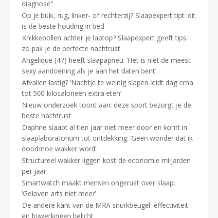
diagnose”
Op je buik, rug, linker- of rechterzij? Slaapexpert tipt: dit
is de beste houding in bed
Knikkebollen achter je laptop? Slaapexpert geeft tips:
zo pak je de perfecte nachtrust
Angelique (47) heeft slaapapneu: ’Het is niet de meest
sexy aandoening als je aan het daten bent’
Afvallen lastig? ’Nachtje te weinig slapen leidt dag erna
tot 500 kilocalorieën extra eten’
Nieuw onderzoek toont aan: deze sport bezorgt je de
beste nachtrust
Daphne slaapt al tien jaar niet meer door en komt in
slaaplaboratorium tot ontdekking: ’Geen wonder dat ik
doodmoe wakker word’
Structureel wakker liggen kost de economie miljarden
per jaar
Smartwatch maakt mensen ongerust over slaap:
‘Geloven arts niet meer’
De andere kant van de MRA snurkbeugel: effectiviteit
en bijwerkingen belicht