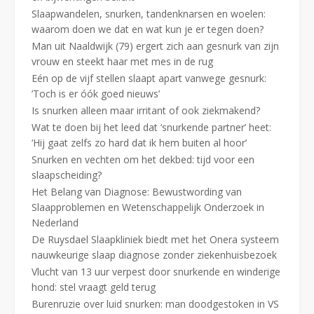
Slaapwandelen, snurken, tandenknarsen en woelen:
waarom doen we dat en wat kun je er tegen doen?
Man uit Naaldwijk (79) ergert zich aan gesnurk van zijn
vrouw en steekt haar met mes in de rug
Eén op de vijf stellen slaapt apart vanwege gesnurk:
’Toch is er óók goed nieuws’
Is snurken alleen maar irritant of ook ziekmakend?
Wat te doen bij het leed dat ‘snurkende partner’ heet:
‘Hij gaat zelfs zo hard dat ik hem buiten al hoor’
Snurken en vechten om het dekbed: tijd voor een
slaapscheiding?
Het Belang van Diagnose: Bewustwording van
Slaapproblemen en Wetenschappelijk Onderzoek in
Nederland
De Ruysdael Slaapkliniek biedt met het Onera systeem
nauwkeurige slaap diagnose zonder ziekenhuisbezoek
Vlucht van 13 uur verpest door snurkende en winderige
hond: stel vraagt geld terug
Burenruzie over luid snurken: man doodgestoken in VS