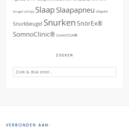
Slaap
Slaapapneu
slapen
beugel
philips
Snurken
SnörEx®
Snurkbeugel
SomnoClinic®
SomnOSA®
ZOEKEN
VERBONDEN AAN: