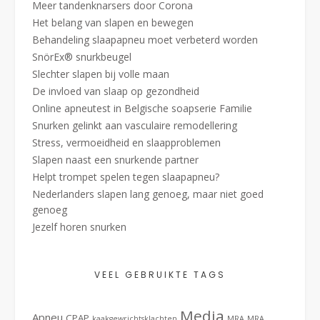
Meer tandenknarsers door Corona
Het belang van slapen en bewegen
Behandeling slaapapneu moet verbeterd worden
SnörEx® snurkbeugel
Slechter slapen bij volle maan
De invloed van slaap op gezondheid
Online apneutest in Belgische soapserie Familie
Snurken gelinkt aan vasculaire remodellering
Stress, vermoeidheid en slaapproblemen
Slapen naast een snurkende partner
Helpt trompet spelen tegen slaapapneu?
Nederlanders slapen lang genoeg, maar niet goed
genoeg
Jezelf horen snurken
VEEL GEBRUIKTE TAGS
Media
Apneu
CPAP
kaakgewrichtsklachten
MRA
MRA